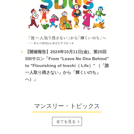
2022.11.15
イベント
「ふくしまスタディツアー2022～原子力災害後を共に生きる
～」（主催 人間科学研究科附属未来共創センター・社会ソリ
ューションイニシアティブ）の報告会が開催されます。
2022.9.28
TOPICS
「ふくしまスタディツアー2022～原子力災害後を共に生きる
【開催報告】2024年10月11日(金)、第20回
～」（主催 人間科学研究科附属未来共創センター（未来共生
SSIサロン「From “Leave No One Behind”
プログラム）・社会ソリューションイニシアティブ）の参加
to “Flourishing of Inochi（ Life）” （「誰
者を募集します。チラシは
こちら
。詳細は
こちら
一人取り残さない」から「輝くいのち」
へ）」
マンスリー・トピックス
全てを見る