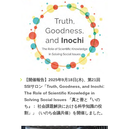
いのち会議 市民部門アクションパネル「多様性と包摂」キッ
クオフ「”Nothing about us without us”がまもるいのち、きり
ひらく未来」を10月22日に開催します！
2023.10.06
TOPICS
経済、労働、まちづくりの複合的視点から検討するSDGs の
横断的達成と「いのち宣言」の具体化に向けたワークショッ
プを10月15日に開催します！
2023.10.02
TOPICS
いのち会議市民部門 教育アクションパネル(SDGs4)「未来を
になう若者のためのつながりと助け合い～若者同士、おとな
【開催報告】2025年9月18日(木)、第21回
と若者～！」を10月14日に開催します！
SSIサロン「Truth, Goodness, and Inochi:
2023.8.29
TOPICS
The Role of Scientific Knowledge in
SSI基幹プロジェクト共創ネットワークシンポジウム 「地域
Solving Social Issues 「真と善と『いの
でつなぐ、未来をはぐくむ こども食堂」 を9月6日に開催し
ち』： 社会課題解決における科学知識の役
ます！
割」」（いのち会議共催）を開催しました。
2023.7.10
TOPICS