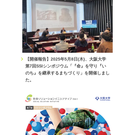
「ふくしまスタディツアー2023～原子力災害後を共に生きる
～」（主催 人間科学研究科附属未来共創センター・社会ソリ
ューションイニシアティブ）の参加者を募集します。チラシ
は
こちら
。募集要項は
こちら
。応募用紙は
こちら
。
2023.7.10
TOPICS
「北海道スタディツアー2023～アイヌ民族の歴史と権利から
考える対話と共生のコミュニティづくり～」（主催 社会ソリ
【開催報告】2025年5月8日(木)、大阪大学
ューションイニシアティブ・人間科学研究科附属未来共創セ
第7回SSIシンポジウム「『命』を守り『い
ンター［未来共生プログラム］）の参加者を募集します。募
のち』を継承するまちづくり」を開催しまし
集要項は
こちら
。応募用紙は
こちら
。
た。
2023.5.30
TOPICS
SSI鹿屋市フィールドワーク2023の参加者を募集します。募
集要項は
こちら
。応募用紙は
こちら
。
2023.5.09
イベント
第6回SSI研究者フォーラム「コミュニティにおける「物語」
や「ルール」を紐解く -民俗学・教育社会学・倫理学の経験