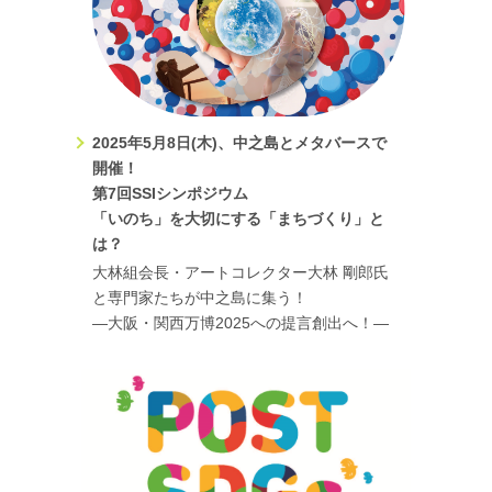
から-」を5月29日に開催致します。詳細は
こちら
。
2023.3.16
TOPICS
SSIの2022年の活動を報告したアニュアルレポートができま
した。ぜひご覧ください。
2023.3.08
2025年5月8日(木)、中之島とメタバースで
イベント
開催！
第5回SSIシンポジウム「私たちの創る「誰一人取り残さな
第7回SSIシンポジウム
い」未来の社会」を3月18日に開催いたします。
お申込みは
「いのち」を大切にする「まちづくり」と
こちら。
詳細はこちら。
は？
2023.2.01
TOPICS
大林組会長・アートコレクター大林 剛郎氏
「SSI学生のつどい 十津川フィールドスタディ」の参加者
と専門家たちが中之島に集う！
を募集します。募集要項は
こちら
。応募用紙は
こちら
。
―大阪・関西万博2025への提言創出へ！―
2022.12.06
TOPICS
SSI基幹プロジェクト「社会課題を解決するためのコミュニ
ケーション能力の開発」の成果の一つとして、『やっかいな
問題はみんなで解く』（堂目卓生・山崎吾郎編著、世界思想
社）が刊行されます！