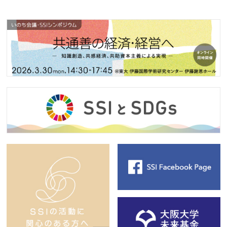
済・経営へ ― 知識創造、共感経済、共助資本主義による実
現 ―」
2026.4.11
イベント
4/26(日)中之島開催! 「ゲームで学ぶ社会のしくみ『珠玉のシ
リアスゲームを通して社会を体験する』」
2026.4.10
イベント
4月22日(水)18:00浜松町SEASAW【SDGsとその先を見据え
た理念経営・共感経済セミナー 第4回】「車座の会」ワーク
ショップ――SDGs/ESG を“現場で使える知恵” に変える「知
の循環」
2026.3.31
TOPICS
SSIの2025年の活動を報告したアニュアルレポートができま
した。ぜひご覧ください。
2026.3.01
イベント
3月10日(火) 13:00-15:30 関西SDGsプラットフォーム 大学分
科会会合（総会）を開催します！