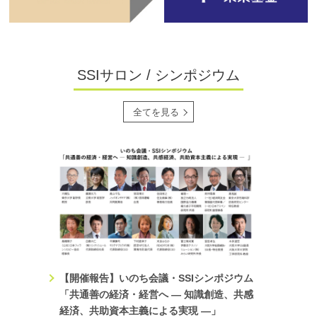
2026.3.01
イベント
3/20(金・祝)11:00〜17:30 将来や進路を考えたい高校生対象
の「キャリア教育プログラム」を大阪大学中之島センターで
SSIサロン / シンポジウム
開催します！
2026.1.09
イベント
全てを見る
いのちジュニアEXPO2025コンクール（受付期間1/9～2/8）
を開催します！上位入賞者は大阪大学会場で発表できるチャ
ンスも！ぜひご応募ください。
2025.3.21
TOPICS
SSIの2024年の活動を報告したアニュアルレポートができま
した。ぜひご覧ください。
2024.4.08
TOPICS
SSIの2023年の活動を報告したアニュアルレポートができま
【開催報告】いのち会議・SSIシンポジウム
した。ぜひご覧ください。
「共通善の経済・経営へ ― 知識創造、共感
2024.3.11
経済、共助資本主義による実現 ―」
TOPICS