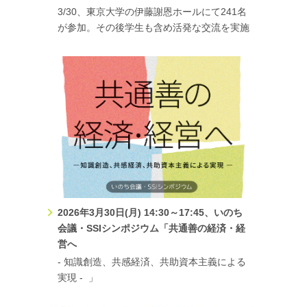
第6回SSIシンポジウム 生きることと働くこと ― いのちを
3/30、東京大学の伊藤謝恩ホールにて241名
が参加。その後学生も含め活発な交流を実施
大切にする経済社会とそれを支えるまちづくりを3月28日に
開催いたします。
お申込みはこちら
。詳細は
こちら
。
2023.11.21
TOPICS
「ふくしまスタディツアー2023～原子力災害後を共に生きる
～」（主催 人間科学研究科附属未来共創センター・社会ソリ
ューションイニシアティブ）の報告会が開催されます。
2023.10.26
イベント
SSI基幹プロジェクトシンポジウム「やっかいな問題に取り
組むための共創の作法」を11月16日に開催します！
2023.10.06
TOPICS
2026年3月30日(月) 14:30～17:45、いのち
会議・SSIシンポジウム「共通善の経済・経
いのち会議市民部門のキックオフイベント第1回 いのち共感
営へ
祭 ” 輝く未来へのとびら、アートで感じる「いのち」”を11月
- 知識創造、共感経済、共助資本主義による
4日に開催します！
実現 - 」
2023.10.06
TOPICS