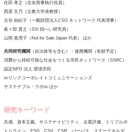
住田 孝之（住友商事執行役員）
西原 文乃（立教大学准教授）
古谷 由紀子（一般財団法人CSO ネットワーク 代表理事）
眞々部 貴之（SSI 招へい研究員）
山岡 真理子（Not for Sale Japan 代表） ほか
共同研究機関
（自治体等を含む）・連携機関（依頼予定）
消費から持続可能な社会をつくる市民ネットワーク（SSRC）
認定NPO 法人 環境市民
㈱リンクコーポレイトコミュニケーションズ
サステナブル・ラボ㈱ ほか
研究キーワード
共感、資本主義、サステナイビリティ、企業評価、トリプルボ
トムライン、ESG、CSV、CSR、パーパス、ステークホルダ